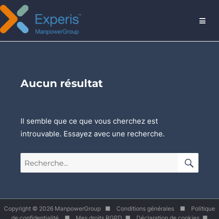
MENU
Aucun résultat
Il semble que ce que vous cherchez est
introuvable. Essayez avec une recherche.
RECH
Recherche
pour :
Copyright © 2026 ManpowerGroup ■
Conditions générales
■
Politique
de confidentialité
■
Mes droits RGPD
■
Déclaration de cookies
■